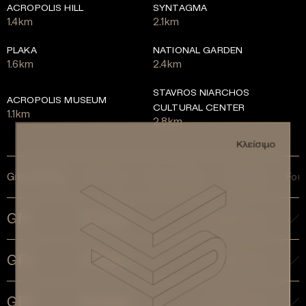
ACROPOLIS HILL
SYNTAGMA
1.4km
2.1km
PLAKA
NATIONAL GARDEN
1.6km
2.4km
STAVROS NIARCHOS
ACROPOLIS MUSEUM
CULTURAL CENTER
1.1km
2.8km
Κλείσιμο
Ground Floor
First Floor
Second Floor
Third Floor
Four
GF1
51 Sq.m
Διαθέσιμο
GF2
31 Sq.m
Διαθέσιμο
GF3
29 Sq.m
Διαθέσιμο