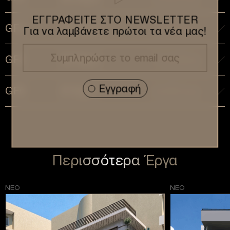
ΕΓΓΡΑΦΕΊΤΕ ΣΤΟ NEWSLETTER
GF4
37 Sq.m
Διαθέσιμο
Για να λαμβάνετε πρώτοι τα νέα μας!
GF5
29 Sq.m
Πωλήθηκε
GF6
41 Sq.m
Διαθέσιμο
Περισσότερα Έργα
ΝΕΟ
ΝΕΟ