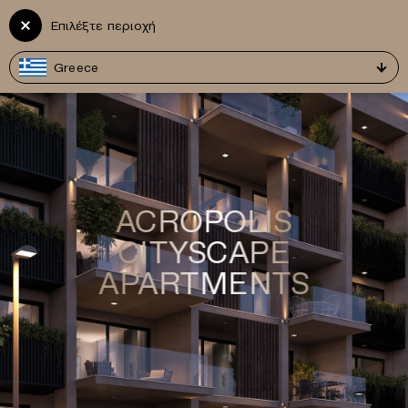
Vitruvius
Επιλέξτε περιοχή
EN
Development
Greece
ACROPOLIS
CITYSCAPE
APARTMENTS